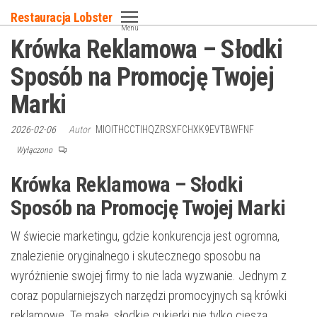
Przejdź
Restauracja Lobster
do
Menu
Krówka Reklamowa – Słodki
treści
Sposób na Promocję Twojej
Marki
2026-02-06
Autor
MIOITHCCTIHQZRSXFCHXK9EVTBWFNF
Wyłączono
Krówka Reklamowa – Słodki
Sposób na Promocję Twojej Marki
W świecie marketingu, gdzie konkurencja jest ogromna,
znalezienie oryginalnego i skutecznego sposobu na
wyróżnienie swojej firmy to nie lada wyzwanie. Jednym z
coraz popularniejszych narzędzi promocyjnych są krówki
reklamowe. Te małe, słodkie cukierki nie tylko cieszą