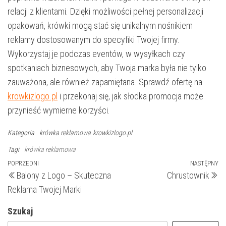
relacji z klientami. Dzięki możliwości pełnej personalizacji
opakowań, krówki mogą stać się unikalnym nośnikiem
reklamy dostosowanym do specyfiki Twojej firmy.
Wykorzystaj je podczas eventów, w wysyłkach czy
spotkaniach biznesowych, aby Twoja marka była nie tylko
zauważona, ale również zapamiętana. Sprawdź ofertę na
krowkizlogo.pl
i przekonaj się, jak słodka promocja może
przynieść wymierne korzyści.
Kategoria
krówka reklamowa
krowkizlogo.pl
Tagi
krówka reklamowa
Nawigacja
Poprzedni
POPRZEDNI
NASTĘPNY
N
Balony z Logo – Skuteczna
Chrustownik
wpis
wp
wpisu
Reklama Twojej Marki
Szukaj