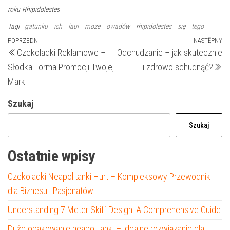
roku
Rhipidolestes
Tagi
gatunku
ich
laui
może
owadów
rhipidolestes
się
tego
Nawigacja
Poprzedni
POPRZEDNI
NASTĘPNY
N
Czekoladki Reklamowe –
Odchudzanie – jak skutecznie
wpis
wp
wpisu
Słodka Forma Promocji Twojej
i zdrowo schudnąć?
Marki
Szukaj
Szukaj
Ostatnie wpisy
Czekoladki Neapolitanki Hurt – Kompleksowy Przewodnik
dla Biznesu i Pasjonatów
Understanding 7 Meter Skiff Design: A Comprehensive Guide
Duże opakowanie neapolitanki – idealne rozwiązanie dla