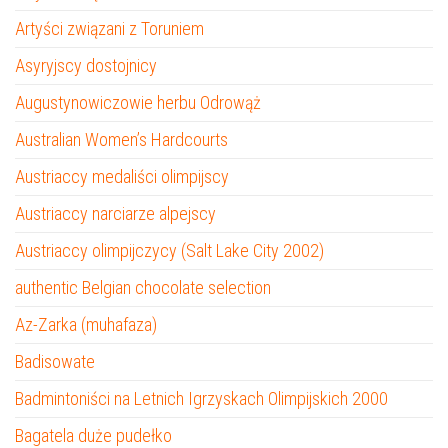
Artyści związani z Toruniem
Asyryjscy dostojnicy
Augustynowiczowie herbu Odrowąż
Australian Women’s Hardcourts
Austriaccy medaliści olimpijscy
Austriaccy narciarze alpejscy
Austriaccy olimpijczycy (Salt Lake City 2002)
authentic Belgian chocolate selection
Az-Zarka (muhafaza)
Badisowate
Badmintoniści na Letnich Igrzyskach Olimpijskich 2000
Bagatela duże pudełko