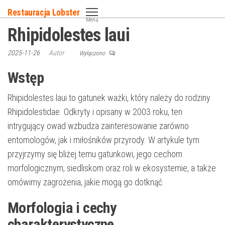
Przejdź
Restauracja Lobster
do
Menu
Rhipidolestes laui
treści
2025-11-26
Autor
Wyłączono
Wstęp
Rhipidolestes laui to gatunek ważki, który należy do rodziny
Rhipidolestidae. Odkryty i opisany w 2003 roku, ten
intrygujący owad wzbudza zainteresowanie zarówno
entomologów, jak i miłośników przyrody. W artykule tym
przyjrzymy się bliżej temu gatunkowi, jego cechom
morfologicznym, siedliskom oraz roli w ekosystemie, a także
omówimy zagrożenia, jakie mogą go dotknąć.
Morfologia i cechy
charakterystyczne