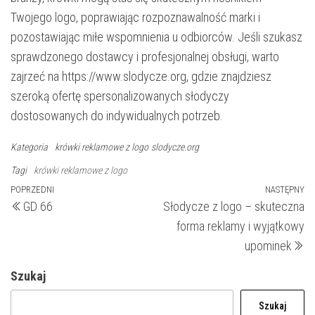
Twojego logo, poprawiając rozpoznawalność marki i
pozostawiając miłe wspomnienia u odbiorców. Jeśli szukasz
sprawdzonego dostawcy i profesjonalnej obsługi, warto
zajrzeć na https://www.slodycze.org, gdzie znajdziesz
szeroką ofertę spersonalizowanych słodyczy
dostosowanych do indywidualnych potrzeb.
Kategoria
krówki reklamowe z logo
slodycze.org
Tagi
krówki reklamowe z logo
Nawigacja
Poprzedni
POPRZEDNI
NASTĘPNY
N
GD 66
Słodycze z logo – skuteczna
wpis
wp
wpisu
forma reklamy i wyjątkowy
upominek
Szukaj
Szukaj