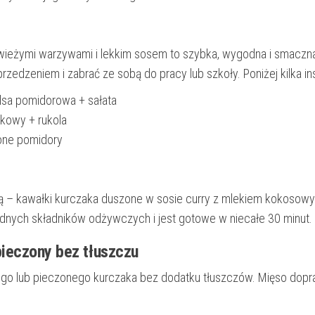
 świeżymi warzywami i lekkim sosem to szybka, wygodna i smaczn
zedzeniem i zabrać ze sobą do pracy lub szkoły. Poniżej kilka insp
lsa pomidorowa + sałata
kowy + rukola
one pomidory
ą – kawałki kurczaka duszone w sosie curry z mlekiem kokosowy
dnych składników odżywczych i jest gotowe w niecałe 30 minut.
pieczony bez tłuszczu
wanego lub pieczonego kurczaka bez dodatku tłuszczów. Mięso dop