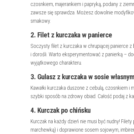
czosnkiem, majerankiem i papryką, podany z ziemn
zawsze się sprawdza. Możesz dowolnie modyfikowa
smakowy.
2. Filet z kurczaka w panierce
Soczysty filet z kurczaka w chrupiącej panierce z b
i dorośli. Warto eksperymentować z panierką – do
wyjątkowego charakteru.
3. Gulasz z kurczaka w sosie własny
Kawałki kurczaka duszone z cebulą, czosnkiem i m
szybki sposób na zdrowy obiad. Całość podaj z k
4. Kurczak po chińsku
Kurczak na każdy dzień nie musi być nudny! Filet
marchewką) i doprawione sosem sojowym, imbirem