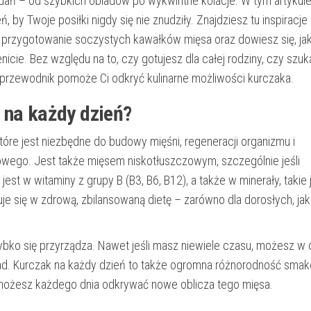
ań – od szybkich obiadów po wykwintne kolacje. W tym artykul
 by Twoje posiłki nigdy się nie znudziły. Znajdziesz tu inspiracje
a przygotowanie soczystych kawałków mięsa oraz dowiesz się, ja
ie. Bez względu na to, czy gotujesz dla całej rodziny, czy szuk
 przewodnik pomoże Ci odkryć kulinarne możliwości kurczaka.
 na każdy dzień?
óre jest niezbędne do budowy mięśni, regeneracji organizmu i
wego. Jest także mięsem niskotłuszczowym, szczególnie jeśli
jest w witaminy z grupy B (B3, B6, B12), a także w minerały, takie 
uje się w zdrową, zbilansowaną dietę – zarówno dla dorosłych, jak 
bko się przyrządza. Nawet jeśli masz niewiele czasu, możesz w 
d. Kurczak na każdy dzień to także ogromna różnorodność sma
możesz każdego dnia odkrywać nowe oblicza tego mięsa.