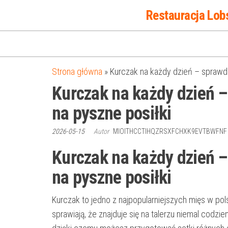
Przejdź
Restauracja Lob
do
treści
Strona główna
»
Kurczak na każdy dzień – sprawdz
Kurczak na każdy dzień –
na pyszne posiłki
2026-05-15
Autor
MIOITHCCTIHQZRSXFCHXK9EVTBWFN
Kurczak na każdy dzień –
na pyszne posiłki
Kurczak to jedno z najpopularniejszych mięs w pol
sprawiają, że znajduje się na talerzu niemal codz