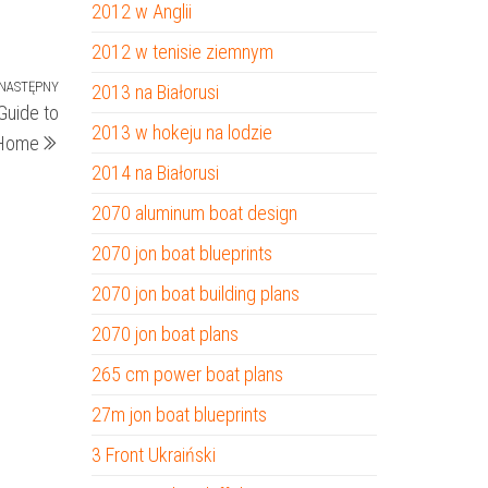
2012 w Anglii
2012 w tenisie ziemnym
NASTĘPNY
Następny
2013 na Białorusi
Guide to
wpis
2013 w hokeju na lodzie
t Home
2014 na Białorusi
2070 aluminum boat design
2070 jon boat blueprints
2070 jon boat building plans
2070 jon boat plans
265 cm power boat plans
27m jon boat blueprints
3 Front Ukraiński