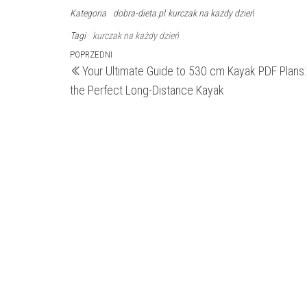
Kategoria
dobra-dieta.pl
kurczak na każdy dzień
Tagi
kurczak na każdy dzień
Nawigacja
Poprzedni
POPRZEDNI
Your Ultimate Guide to 530 cm Kayak PDF Plans: 
wpis
wpisu
the Perfect Long-Distance Kayak