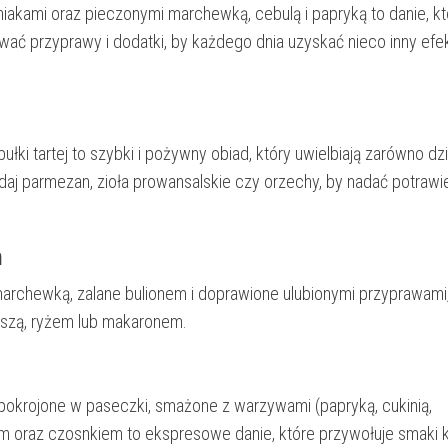
iakami oraz pieczonymi marchewką, cebulą i papryką to danie, kt
ć przyprawy i dodatki, by każdego dnia uzyskać nieco inny efe
ułki tartej to szybki i pożywny obiad, który uwielbiają zarówno dzi
daj parmezan, zioła prowansalskie czy orzechy, by nadać potrawi
m
archewką, zalane bulionem i doprawione ulubionymi przyprawami,
aszą, ryżem lub makaronem.
y pokrojone w paseczki, smażone z warzywami (papryką, cukinią,
 oraz czosnkiem to ekspresowe danie, które przywołuje smaki 