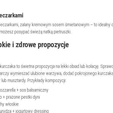
ieczarkami
i pieczarkami, zalany kremowym sosem śmietanowym – to idealny 
możesz posypać świeżą natką pietruszki.
kie i zdrowe propozycje
urczaka to świetna propozycja na lekki obiad lub kolację. Sprawd
starczy wymieszać ulubione warzywa, dodać pokrojonego kurczaka 
lub musztardy. Przykłady kompozycji:
ozzarella + sos balsamiczny
 + prażone pestki dyni
chy włoskie
urydza + jogurtowy dressing