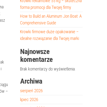
e
Krówki reklamowe 55 kg – skuteczna
 na
forma promocji dla Twojej firmy
k
How to Build an Aluminum Jon Boat: A
asz
Comprehensive Guide
Krowki firmowe duże opakowanie –
idealne rozwiązanie dla Twojej marki
Najnowsze
komentarze
jak
i
Brak komentarzy do wyświetlenia.
Archiwa
ciągu
sierpień 2026
ków –
lipiec 2026