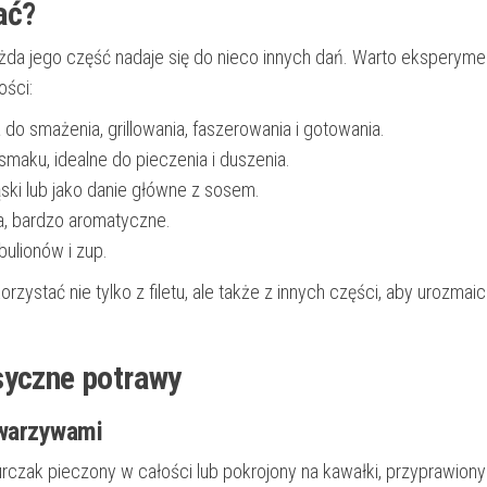
ać?
każda jego część nadaje się do nieco innych dań. Warto eksperym
ości:
a do smażenia, grillowania, faszerowania i gotowania.
smaku, idealne do pieczenia i duszenia.
ki lub jako danie główne z sosem.
ia, bardzo aromatyczne.
ulionów i zup.
rzystać nie tylko z filetu, ale także z innych części, aby urozmai
syczne potrawy
 warzywami
urczak pieczony w całości lub pokrojony na kawałki, przyprawiony