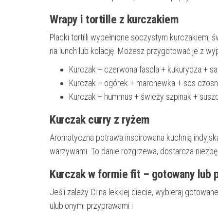
Wrapy i tortille z kurczakiem
Placki tortilli wypełnione soczystym kurczakiem,
na lunch lub kolację. Możesz przygotować je z wypr
Kurczak + czerwona fasola + kukurydza + sa
Kurczak + ogórek + marchewka + sos czosn
Kurczak + hummus + świeży szpinak + susz
Kurczak curry z ryżem
Aromatyczna potrawa inspirowana kuchnią indyjsk
warzywami. To danie rozgrzewa, dostarcza niezbę
Kurczak w formie fit – gotowany lub 
Jeśli zależy Ci na lekkiej diecie, wybieraj goto
ulubionymi przyprawami i