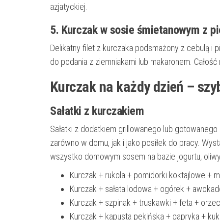
azjatyckiej.
5. Kurczak w sosie śmietanowym z p
Delikatny filet z kurczaka podsmażony z cebulą 
do podania z ziemniakami lub makaronem. Całość 
Kurczak na każdy dzień – szyb
Sałatki z kurczakiem
Sałatki z dodatkiem grillowanego lub gotowanego k
zarówno w domu, jak i jako posiłek do pracy. Wy
wszystko domowym sosem na bazie jogurtu, oliwy 
Kurczak + rukola + pomidorki koktajlowe + m
Kurczak + sałata lodowa + ogórek + awokado
Kurczak + szpinak + truskawki + feta + orze
Kurczak + kapusta pekińska + papryka + kuk