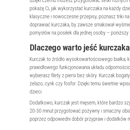
dzięki czemu możesz przygotować setki różnych d
pokażę Ci, jak wykorzystać kurczaka na każdy dzień,
klasyczne i nowoczesne przepisy, poznasz triki n
doprawiać kurczaka, by zawsze smakował wyśmienic
pomysłów na posiłek dla jednej osoby – poniższy
Dlaczego warto jeść kurczaka
Kurczak to źródło wysokowartościowego białka, kt
prawidłowego funkcjonowania układu odpornościo
wybierasz filety z piersi bez skóry. Kurczak bogaty 
żelazo, cynk czy fosfor. Dzięki temu świetnie wpis
dzieci.
Dodatkowo, kurczak jest mięsem, które bardzo szy
20-30 minut przygotować pożywny i smaczny obia
poprzez odpowiedni dobór przypraw i dodatków 