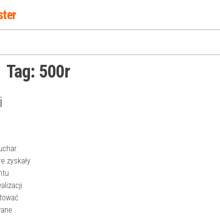
ster
Tag:
500r
i
Puchar
re zyskały
ntu
lizacji
ntować
wane