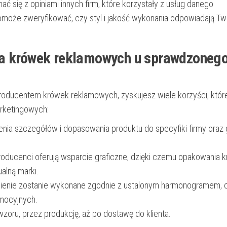
ć się z opiniami innych firm, które korzystały z usług danego
pomoże zweryfikować, czy styl i jakość wykonania odpowiadają T
ia krówek reklamowych u sprawdzoneg
oducentem krówek reklamowych, zyskujesz wiele korzyści, któr
arketingowych:
ia szczegółów i dopasowania produktu do specyfiki firmy oraz 
oducenci oferują wsparcie graficzne, dzięki czemu opakowania 
ualną marki.
enie zostanie wykonane zgodnie z ustalonym harmonogramem, c
omocyjnych.
oru, przez produkcję, aż po dostawę do klienta.