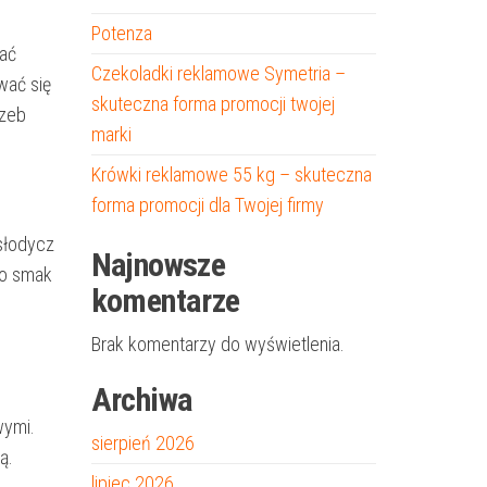
Potenza
rać
Czekoladki reklamowe Symetria –
wać się
skuteczna forma promocji twojej
rzeb
marki
Krówki reklamowe 55 kg – skuteczna
forma promocji dla Twojej firmy
słodycz
Najnowsze
lko smak
komentarze
Brak komentarzy do wyświetlenia.
Archiwa
wymi.
sierpień 2026
ą.
lipiec 2026