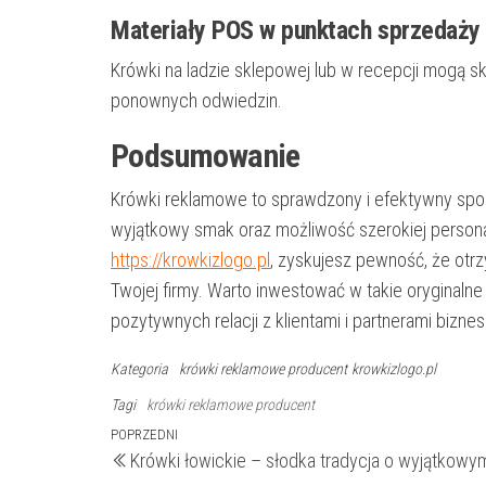
Materiały POS w punktach sprzedaży
Krówki na ladzie sklepowej lub w recepcji mogą sk
ponownych odwiedzin.
Podsumowanie
Krówki reklamowe to sprawdzony i efektywny sposó
wyjątkowy smak oraz możliwość szerokiej persona
https://krowkizlogo.pl
, zyskujesz pewność, że otr
Twojej firmy. Warto inwestować w takie oryginaln
pozytywnych relacji z klientami i partnerami bizne
Kategoria
krówki reklamowe producent
krowkizlogo.pl
Tagi
krówki reklamowe producent
Nawigacja
Poprzedni
POPRZEDNI
Krówki łowickie – słodka tradycja o wyjątkow
wpis
wpisu