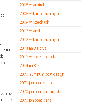
2008 w Australii
2008 w tenisie ziemnym
 do
2009 w Czechach
2012 w Anglii
2012 w tenisie ziemnym
,
2013 na Białorusi
pny na
eb
2013 w hokeju na lodzie
ki oraz
2014 na Białorusi
2070 aluminum boat design
2070 jon boat blueprints
2070 jon boat building plans
NASTĘPNY
Następny
niuch
2070 jon boat plans
wpis