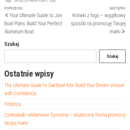
Tagi
słodycze reklamowe z logo
Nawigacja
Poprzedni
POPRZEDNI
NASTĘPNY
N
Your Ultimate Guide to Jon
Krówki z logo – wyjątkowy
wpis
wp
wpisu
Boat Plans: Build Your Perfect
sposób na promocję Twojej
Aluminum Boat
marki
Szukaj
Szukaj
Ostatnie wpisy
The Ultimate Guide to Sail Boat Kits: Build Your Dream Vessel
with Confidence
Potenza
Czekoladki reklamowe Symetria – skuteczna forma promocji
twojej marki