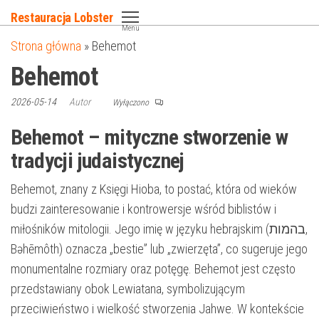
Przejdź
Restauracja Lobster
do
Menu
Strona główna
»
Behemot
treści
Behemot
2026-05-14
Autor
Wyłączono
Behemot – mityczne stworzenie w
tradycji judaistycznej
Behemot, znany z Księgi Hioba, to postać, która od wieków
budzi zainteresowanie i kontrowersje wśród biblistów i
miłośników mitologii. Jego imię w języku hebrajskim (בהמות,
Bəhēmôth) oznacza „bestie” lub „zwierzęta”, co sugeruje jego
monumentalne rozmiary oraz potęgę. Behemot jest często
przedstawiany obok Lewiatana, symbolizującym
przeciwieństwo i wielkość stworzenia Jahwe. W kontekście