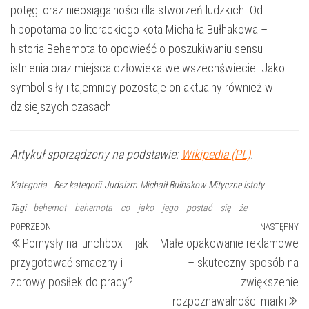
potęgi oraz nieosiągalności dla stworzeń ludzkich. Od
hipopotama po literackiego kota Michaiła Bułhakowa –
historia Behemota to opowieść o poszukiwaniu sensu
istnienia oraz miejsca człowieka we wszechświecie. Jako
symbol siły i tajemnicy pozostaje on aktualny również w
dzisiejszych czasach.
Artykuł sporządzony na podstawie:
Wikipedia (PL)
.
Kategoria
Bez kategorii
Judaizm
Michaił Bułhakow
Mityczne istoty
Tagi
behemot
behemota
co
jako
jego
postać
się
że
Nawigacja
Poprzedni
POPRZEDNI
NASTĘPNY
N
Pomysły na lunchbox – jak
Małe opakowanie reklamowe
wpis
wp
wpisu
przygotować smaczny i
– skuteczny sposób na
zdrowy posiłek do pracy?
zwiększenie
rozpoznawalności marki