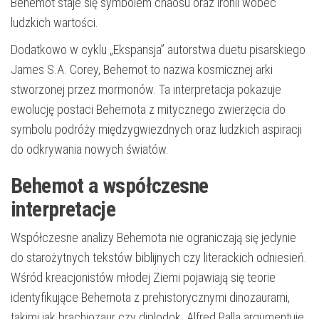
Behemot staje się symbolem chaosu oraz ironii wobec
ludzkich wartości.
Dodatkowo w cyklu „Ekspansja” autorstwa duetu pisarskiego
James S.A. Corey, Behemot to nazwa kosmicznej arki
stworzonej przez mormonów. Ta interpretacja pokazuje
ewolucję postaci Behemota z mitycznego zwierzęcia do
symbolu podróży międzygwiezdnych oraz ludzkich aspiracji
do odkrywania nowych światów.
Behemot a współczesne
interpretacje
Współczesne analizy Behemota nie ograniczają się jedynie
do starożytnych tekstów biblijnych czy literackich odniesień.
Wśród kreacjonistów młodej Ziemi pojawiają się teorie
identyfikujące Behemota z prehistorycznymi dinozaurami,
takimi jak brachiozaur czy diplodok. Alfred Palla argumentuje,