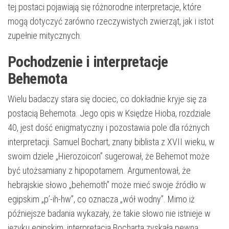
tej postaci pojawiają się różnorodne interpretacje, które
mogą dotyczyć zarówno rzeczywistych zwierząt, jak i istot
zupełnie mitycznych.
Pochodzenie i interpretacje
Behemota
Wielu badaczy stara się dociec, co dokładnie kryje się za
postacią Behemota. Jego opis w Księdze Hioba, rozdziale
40, jest dość enigmatyczny i pozostawia pole dla różnych
interpretacji. Samuel Bochart, znany biblista z XVII wieku, w
swoim dziele „Hierozoicon” sugerował, że Behemot może
być utożsamiany z hipopotamem. Argumentował, że
hebrajskie słowo „behemoth” może mieć swoje źródło w
egipskim „p’-ih-hw”, co oznacza „wół wodny”. Mimo iż
późniejsze badania wykazały, że takie słowo nie istnieje w
języku egipskim, interpretacja Bocharta zyskała pewną