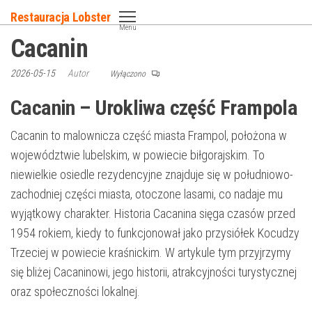
Przejdź
Restauracja Lobster
do
Menu
Cacanin
treści
2026-05-15
Autor
Wyłączono
Cacanin – Urokliwa część Frampola
Cacanin to malownicza część miasta Frampol, położona w
województwie lubelskim, w powiecie biłgorajskim. To
niewielkie osiedle rezydencyjne znajduje się w południowo-
zachodniej części miasta, otoczone lasami, co nadaje mu
wyjątkowy charakter. Historia Cacanina sięga czasów przed
1954 rokiem, kiedy to funkcjonował jako przysiółek Kocudzy
Trzeciej w powiecie kraśnickim. W artykule tym przyjrzymy
się bliżej Cacaninowi, jego historii, atrakcyjności turystycznej
oraz społeczności lokalnej.