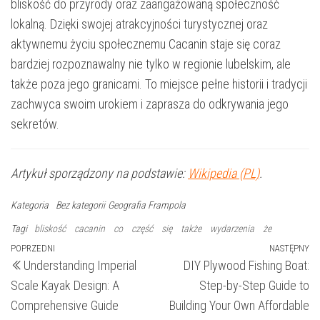
bliskość do przyrody oraz zaangażowaną społeczność
lokalną. Dzięki swojej atrakcyjności turystycznej oraz
aktywnemu życiu społecznemu Cacanin staje się coraz
bardziej rozpoznawalny nie tylko w regionie lubelskim, ale
także poza jego granicami. To miejsce pełne historii i tradycji
zachwyca swoim urokiem i zaprasza do odkrywania jego
sekretów.
Artykuł sporządzony na podstawie:
Wikipedia (PL)
.
Kategoria
Bez kategorii
Geografia Frampola
Tagi
bliskość
cacanin
co
część
się
także
wydarzenia
że
Nawigacja
Poprzedni
POPRZEDNI
NASTĘPNY
N
Understanding Imperial
DIY Plywood Fishing Boat:
wpis
wp
wpisu
Scale Kayak Design: A
Step-by-Step Guide to
Comprehensive Guide
Building Your Own Affordable