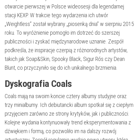
otwarcie pierwszej w Polsce wideosesji dla legendarnej
stacji KEXP. W trakcie tego wydarzenia ich utwór
„Weightless” został wybrany „piosenką dnia” w sierpniu 2015
roku. To wyróżnienie pomogło im dotrzeć do szerszej
publiczności i zyskać międzynarodowe uznanie. Zespół
podkreśla, że inspiracje czerpią z różnorodnych artystów,
takich jak Soap&Skin, Spooky Black, Sigur Rós czy Dean
Blunt, co przyczyniło się do ich unikalnego brzmienia.
Dyskografia Coals
Coals mają na swoim koncie cztery albumy studyjne oraz
trzy minialbumy. Ich debiutancki album spotkał się z ciepłym
przyjęciem zarówno ze strony krytyków, jak i publiczności.
Kolejne wydania kontynuowały trend eksperymentowania z
dźwiękiem i formą, co pozwoliło im na dalszy rozwój
artystyczny. Zespół regularnie wydaje nowe utwory, które