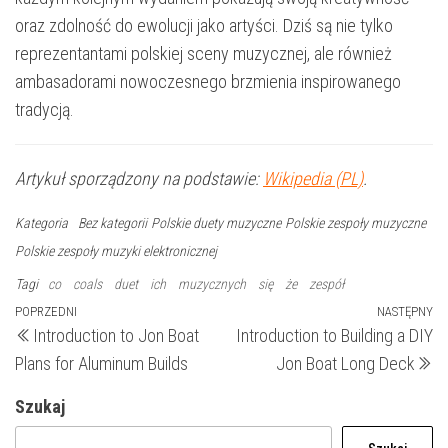
oraz zdolność do ewolucji jako artyści. Dziś są nie tylko
reprezentantami polskiej sceny muzycznej, ale również
ambasadorami nowoczesnego brzmienia inspirowanego
tradycją.
Artykuł sporządzony na podstawie:
Wikipedia (PL)
.
Kategoria
Bez kategorii
Polskie duety muzyczne
Polskie zespoły muzyczne
Polskie zespoły muzyki elektronicznej
Tagi
co
coals
duet
ich
muzycznych
się
że
zespół
Nawigacja
Poprzedni
POPRZEDNI
NASTĘPNY
N
Introduction to Jon Boat
Introduction to Building a DIY
wpis
wp
wpisu
Plans for Aluminum Builds
Jon Boat Long Deck
Szukaj