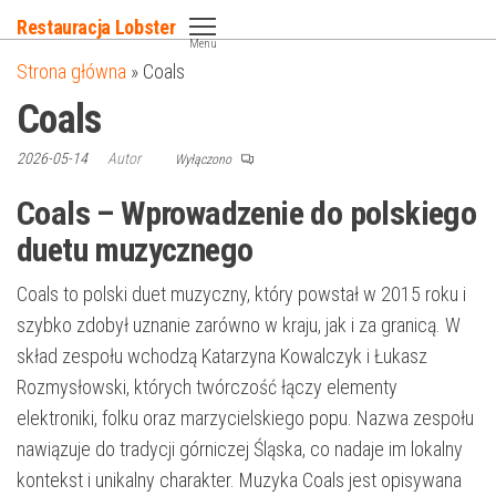
Przejdź
Restauracja Lobster
do
Menu
Strona główna
»
Coals
treści
Coals
2026-05-14
Autor
Wyłączono
Coals – Wprowadzenie do polskiego
duetu muzycznego
Coals to polski duet muzyczny, który powstał w 2015 roku i
szybko zdobył uznanie zarówno w kraju, jak i za granicą. W
skład zespołu wchodzą Katarzyna Kowalczyk i Łukasz
Rozmysłowski, których twórczość łączy elementy
elektroniki, folku oraz marzycielskiego popu. Nazwa zespołu
nawiązuje do tradycji górniczej Śląska, co nadaje im lokalny
kontekst i unikalny charakter. Muzyka Coals jest opisywana