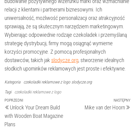
budowanie pozytywnego wizerunku marki oraz wzmacnianie
relacji z klientami i partnerami biznesowymi. Ich
uniwersalność, możliwość personalizacji oraz atrakcyjność
sprawiają, że są skutecznym narzędziem marketingowym.
Wybierając odpowiednie rodzaje czekoladek i przemyślaną
strategię dystrybucji, firmy mogą osiągnąć wymierne
korzyści promocyjne. Z pomocą profesjonalnych
dostawców, takich jak
slodycze.org
, stworzenie idealnych
słodkich upominków reklamowych jest proste i efektywne.
Kategoria
czekoladki reklamowe z logo
slodycze.org
Tagi
czekoladki reklamowe z logo
Nawigacja
Poprzedni
POPRZEDNI
NASTĘPNY
N
Unlock Your Dream Build
Mike van der Hoorn
wpis
wp
wpisu
with Wooden Boat Magazine
Plans