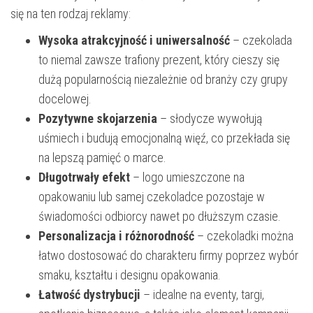
się na ten rodzaj reklamy:
Wysoka atrakcyjność i uniwersalność
– czekolada
to niemal zawsze trafiony prezent, który cieszy się
dużą popularnością niezależnie od branży czy grupy
docelowej.
Pozytywne skojarzenia
– słodycze wywołują
uśmiech i budują emocjonalną więź, co przekłada się
na lepszą pamięć o marce.
Długotrwały efekt
– logo umieszczone na
opakowaniu lub samej czekoladce pozostaje w
świadomości odbiorcy nawet po dłuższym czasie.
Personalizacja i różnorodność
– czekoladki można
łatwo dostosować do charakteru firmy poprzez wybór
smaku, kształtu i designu opakowania.
Łatwość dystrybucji
– idealne na eventy, targi,