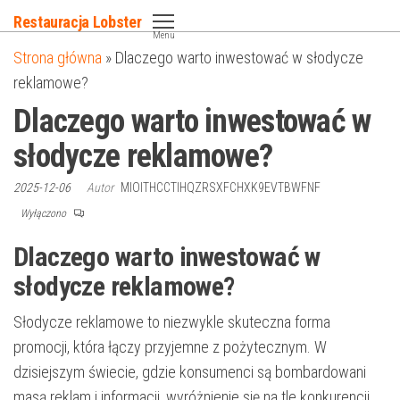
Przejdź
Restauracja Lobster
do
Menu
Strona główna
»
Dlaczego warto inwestować w słodycze
treści
reklamowe?
Dlaczego warto inwestować w
słodycze reklamowe?
2025-12-06
Autor
MIOITHCCTIHQZRSXFCHXK9EVTBWFNF
Wyłączono
Dlaczego warto inwestować w
słodycze reklamowe?
Słodycze reklamowe to niezwykle skuteczna forma
promocji, która łączy przyjemne z pożytecznym. W
dzisiejszym świecie, gdzie konsumenci są bombardowani
masą reklam i informacji, wyróżnienie się na tle konkurencji