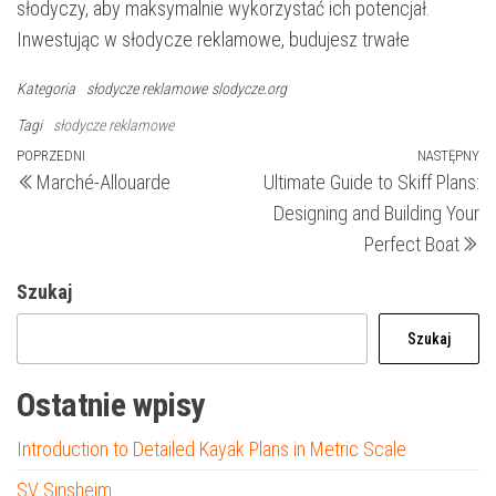
słodyczy, aby maksymalnie wykorzystać ich potencjał.
Inwestując w słodycze reklamowe, budujesz trwałe
Kategoria
słodycze reklamowe
slodycze.org
Tagi
słodycze reklamowe
Nawigacja
Poprzedni
POPRZEDNI
NASTĘPNY
N
Marché-Allouarde
Ultimate Guide to Skiff Plans:
wpis
wp
wpisu
Designing and Building Your
Perfect Boat
Szukaj
Szukaj
Ostatnie wpisy
Introduction to Detailed Kayak Plans in Metric Scale
SV Sinsheim