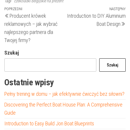
Tagi
czekoladki belgijskie na prezent
Nawigacja
Poprzedni
POPRZEDNI
NASTĘPNY
N
Producent krówek
Introduction to DIY Aluminium
wpis
wp
wpisu
reklamowych – jak wybrać
Boat Design
najlepszego partnera dla
Twojej firmy?
Szukaj
Szukaj
Ostatnie wpisy
Pełny trening w domu – jak efektywnie ćwiczyć bez siłowni?
Discovering the Perfect Boat House Plan: A Comprehensive
Guide
Introduction to Easy Build Jon Boat Blueprints