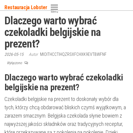
Przejdź
Restauracja Lobster
do
Menu
Dlaczego warto wybrać
treści
czekoladki belgijskie na
prezent?
2026-05-15
Autor
MIOITHCCTIHQZRSXFCHXK9EVTBWFNF
Wyłączono
Dlaczego warto wybrać czekoladki
belgijskie na prezent?
Czekoladki belgijskie na prezent to doskonały wybór dla
tych, którzy chcą obdarować bliskich czymś wyjątkowym, a
zarazem smacznym. Belgijska czekolada słynie bowiem z
najwyższej jakości składników oraz tradycyjnych receptur,
które przekazywane są z pokolenia na pokolenie. Dzięki