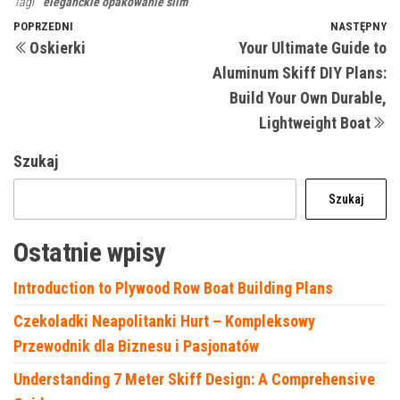
Tagi
eleganckie opakowanie slim
Nawigacja
Poprzedni
POPRZEDNI
NASTĘPNY
N
Oskierki
Your Ultimate Guide to
wpis
w
wpisu
Aluminum Skiff DIY Plans:
Build Your Own Durable,
Lightweight Boat
Szukaj
Szukaj
Ostatnie wpisy
Introduction to Plywood Row Boat Building Plans
Czekoladki Neapolitanki Hurt – Kompleksowy
Przewodnik dla Biznesu i Pasjonatów
Understanding 7 Meter Skiff Design: A Comprehensive