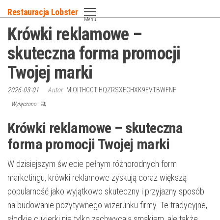
Przejdź
Restauracja Lobster
do
Menu
Krówki reklamowe –
treści
skuteczna forma promocji
Twojej marki
2026-03-01
Autor
MIOITHCCTIHQZRSXFCHXK9EVTBWFNF
Wyłączono
Krówki reklamowe – skuteczna
forma promocji Twojej marki
W dzisiejszym świecie pełnym różnorodnych form
marketingu, krówki reklamowe zyskują coraz większą
popularność jako wyjątkowo skuteczny i przyjazny sposób
na budowanie pozytywnego wizerunku firmy. Te tradycyjne,
słodkie cukierki nie tylko zachwycają smakiem, ale także