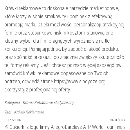
Krówki reklamowe to doskonałe narzędzie marketingowe,
które łączy w sobie smakowity upominek z efektywną
promocją marki. Dzięki możliwości personalizacji, atrakcyjnej
formie oraz stosunkowo niskim kosztom, stanowią one
idealny wybór dla firm pragnących wyróżnić się na tle
konkurencji. Pamiętaj jednak, by zadbać o jakość produktu
oraz spójność przekazu, co znacznie zwiększy skuteczność
tej formy reklamy. Jeśli chcesz poznać więcej szczegółów i
zamówić krówki reklamowe dopasowane do Twoich
potrzeb, odwiedź stronę https://www.slodycze.org i
skorzystaj z profesjonalnej oferty.
Kategoria
Krówki Reklamowe
slodycze.org
Tagi
Krówki Reklamowe
Nawigacja
Poprzedni
POPRZEDNI
NASTĘPNY
N
Cukierki z logo firmy Allegro
Barclays ATP World Tour Finals
wpis
wp