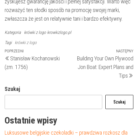
zyskujesz gwarancję jakości i pełnej satysfakcji. Warto więc
rozważyć ten słodki sposób na promocję swojej marki,
zwłaszcza że jest on relatywnie tani i bardzo efektywny.
Kategoria
krówki z logo
krowkizlogo.pl
Tagi
krówki z logo
Nawigacja
Poprzedni
POPRZEDNI
NASTĘPNY
N
Stanisław Kochanowski
Building Your Own Plywood
wpis
wp
wpisu
(zm. 1756)
Jon Boat: Expert Plans and
Tips
Szukaj
Szukaj
Ostatnie wpisy
Luksusowe belgijskie czekoladki – prawdziwa rozkosz dla