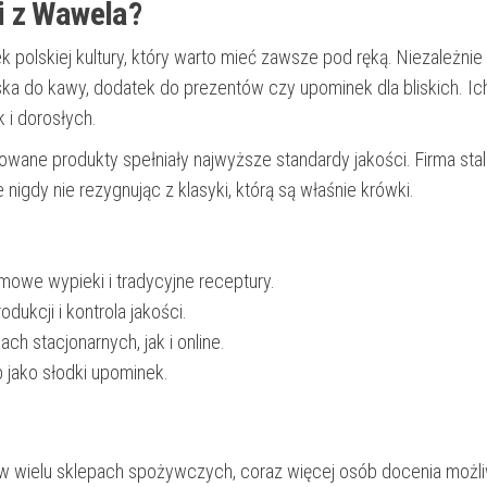
i z Wawela?
k polskiej kultury, który warto mieć zawsze pod ręką. Niezależnie
ąska do kawy, dodatek do prezentów czy upominek dla bliskich. Ic
k i dorosłych.
owane produkty spełniały najwyższe standardy jakości. Firma sta
 nigdy nie rezygnując z klasyki, którą są właśnie krówki.
owe wypieki i tradycyjne receptury.
ukcji i kontrola jakości.
h stacjonarnych, jak i online.
 jako słodki upominek.
w wielu sklepach spożywczych, coraz więcej osób docenia możl