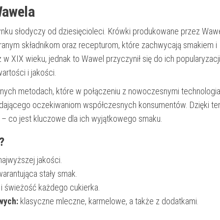
Wawela
 rynku słodyczy od dziesięcioleci. Krówki produkowane przez Waw
obranym składnikom oraz recepturom, które zachwycają smakiem i
ż w XIX wieku, jednak to Wawel przyczynił się do ich popularyzacj
rtości i jakości.
yjnych metodach, które w połączeniu z nowoczesnymi technologi
iadającego oczekiwaniom współczesnych konsumentów. Dzięki t
ka – co jest kluczowe dla ich wyjątkowego smaku.
?
najwyższej jakości.
arantująca stały smak.
i świeżość każdego cukierka.
wych:
klasyczne mleczne, karmelowe, a także z dodatkami.