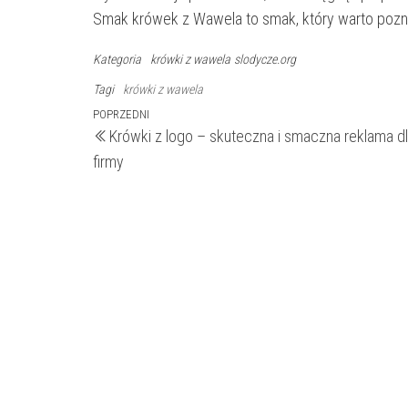
Smak krówek z Wawela to smak, który warto pozna
Kategoria
krówki z wawela
slodycze.org
Tagi
krówki z wawela
Nawigacja
Poprzedni
POPRZEDNI
Krówki z logo – skuteczna i smaczna reklama dl
wpis
wpisu
firmy