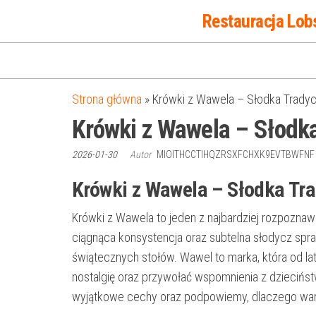
Przejdź
Restauracja Lob
do
treści
Strona główna
»
Krówki z Wawela – Słodka Tradyc
Krówki z Wawela – Słodka
2026-01-30
Autor
MIOITHCCTIHQZRSXFCHXK9EVTBWFN
Krówki z Wawela – Słodka Tra
Krówki z Wawela to jeden z najbardziej rozpoznaw
ciągnąca konsystencja oraz subtelna słodycz spr
świątecznych stołów. Wawel to marka, która od lat 
nostalgię oraz przywołać wspomnienia z dziecińst
wyjątkowe cechy oraz podpowiemy, dlaczego warto