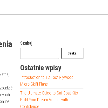
enia
Szukaj
Szukaj
Ostatnie wpisy
katna,
Introduction to 12 Foot Plywood
Micro Skiff Plans
wzbudzić
The Ultimate Guide to Sail Boat Kits:
my ich
Build Your Dream Vessel with
nline.
Confidence