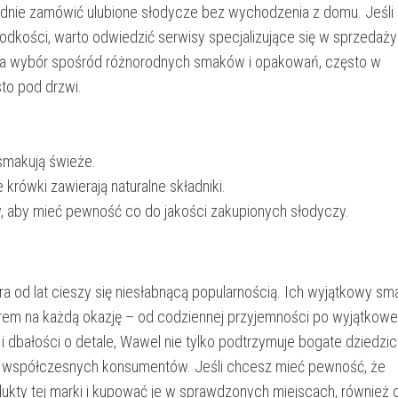
odnie zamówić ulubione słodycze bez wychodzenia z domu. Jeśli
odkości, warto odwiedzić serwisy specjalizujące się w sprzedaży
 na wybór spośród różnorodnych smaków i opakowań, często w
to pod drzwi.
 smakują świeże.
krówki zawierają naturalne składniki.
, aby mieć pewność co do jakości zakupionych słodyczy.
ra od lat cieszy się niesłabnącą popularnością. Ich wyjątkowy sma
rem na każdą okazję – od codziennej przyjemności po wyjątkowe
 i dbałości o detale, Wawel nie tylko podtrzymuje bogate dziedzi
eb współczesnych konsumentów. Jeśli chcesz mieć pewność, że
ukty tej marki i kupować je w sprawdzonych miejscach, również o