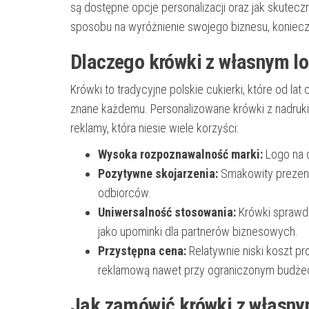
są dostępne opcje personalizacji oraz jak skutecz
sposobu na wyróżnienie swojego biznesu, konieczn
Dlaczego krówki z własnym l
Krówki to tradycyjne polskie cukierki, które od la
znane każdemu. Personalizowane krówki z nadrukie
reklamy, która niesie wiele korzyści:
Wysoka rozpoznawalność marki:
Logo na o
Pozytywne skojarzenia:
Smakowity prezent
odbiorców.
Uniwersalność stosowania:
Krówki sprawdz
jako upominki dla partnerów biznesowych.
Przystępna cena:
Relatywnie niski koszt p
reklamową nawet przy ograniczonym budżec
Jak zamówić krówki z własny