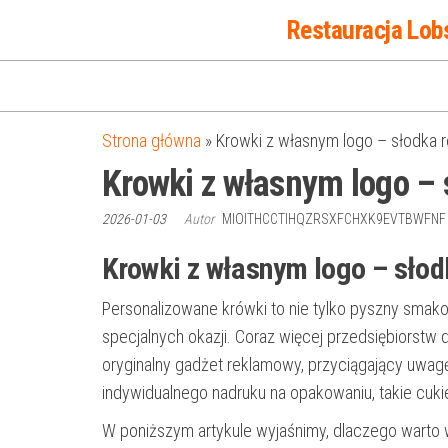
Przejdź
Restauracja Lob
do
treści
Strona główna
»
Krowki z własnym logo – słodka re
Krowki z własnym logo – 
2026-01-03
Autor
MIOITHCCTIHQZRSXFCHXK9EVTBWFN
Krowki z własnym logo – słod
Personalizowane krówki to nie tylko pyszny smako
specjalnych okazji. Coraz więcej przedsiębiorstw 
oryginalny gadżet reklamowy, przyciągający uwagę
indywidualnego nadruku na opakowaniu, takie cukie
W poniższym artykule wyjaśnimy, dlaczego warto w