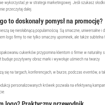
nie wykorzystać je w strategii marketingowej. Jeśli szukasz słodk
ie przeczytaj dalej.
ogo to doskonały pomysł na promocję?
t cieszą się niesłabnącą popularnością. Są smaczne, uniwersalne i 
m logo firmy to nie tylko smaczny upominek, ale także subtelna
pakowaniu cukierków przypomina klientom o firmie w naturalny 
 buduje pozytywny obraz marki i wywołuje uśmiech na twarzy
ą się na targach, konferencjach, w biurze, podczas eventów, a t
rodukcji personalizowanych krówek pozwala na efektywną kampan
ie.
m logo? Praktyczny przewodnik