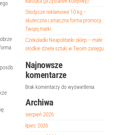
Barouka (przystanek kolejowy)
iego
Słodycze reklamowe 10 kg –
skuteczna i smaczna forma promocji
Twojej marki
dobrze
Czekoladki Neapolitanki sklep – małe
 forma
słodkie dzieła sztuki w Twoim zasięgu
Najnowsze
sposób.
komentarze
Brak komentarzy do wyświetlenia.
akże
Archiwa
ię
sierpień 2026
lipiec 2026