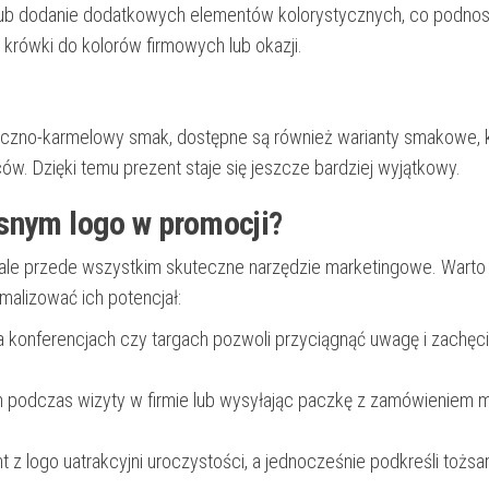
a lub dodanie dodatkowych elementów kolorystycznych, co podnos
rówki do kolorów firmowych lub okazji.
czno-karmelowy smak, dostępne są również warianty smakowe, 
w. Dzięki temu prezent staje się jeszcze bardziej wyjątkowy.
snym logo w promocji?
, ale przede wszystkim skuteczne narzędzie marketingowe. Warto
malizować ich potencjał:
 konferencjach czy targach pozwoli przyciągnąć uwagę i zachęc
podczas wizyty w firmie lub wysyłając paczkę z zamówieniem 
t z logo uatrakcyjni uroczystości, a jednocześnie podkreśli tożs