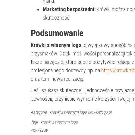
marki.
Marketing bezpośredni:
Krówki można dołą
skuteczność.
Podsumowanie
Krówki z własnym logo
to wyjątkowy sposób na p
przysmaków. Dzięki możliwości personalizacji takic
także narzędzie, które buduje pozytywne relacje z
profesjonalnego dostawcy, np. na
https://krowkizl
oraz terminową realizację.
Jeśli szukasz skutecznej i jednocześnie przyjazne
pewnością przyniesie wymierne korzyści Twojej m
Kategoria
krowki z wlasnym logo
krowkizlogo.pl
Tagi
krowki z wlasnym logo
Nawigacja
Poprzedni
POPRZEDNI