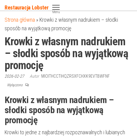
Przejdź
Restauracja Lobster
do
Menu
Strona główna
»
Krowki z własnym nadrukiem – słodki
treści
sposób na wyjątkową promocję
Krowki z własnym nadrukiem
– słodki sposób na wyjątkową
promocję
2026-02-27
Autor
MIOITHCCTIHQZRSXFCHXK9EVTBWFNF
Wyłączono
Krowki z własnym nadrukiem –
słodki sposób na wyjątkową
promocję
Krowki to jedne z najbardziej rozpoznawalnych i lubianych