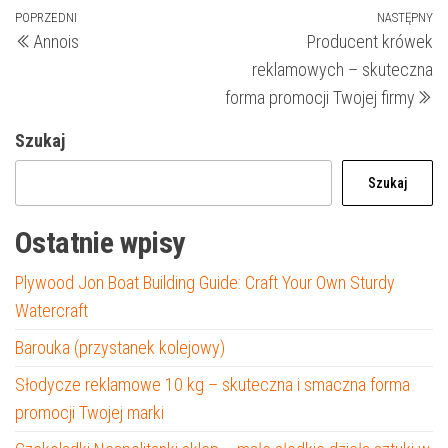
Nawigacja
Poprzedni
POPRZEDNI
NASTĘPNY
N
Annois
Producent krówek
wpis
wp
wpisu
reklamowych – skuteczna
forma promocji Twojej firmy
Szukaj
Szukaj
Ostatnie wpisy
Plywood Jon Boat Building Guide: Craft Your Own Sturdy
Watercraft
Barouka (przystanek kolejowy)
Słodycze reklamowe 10 kg – skuteczna i smaczna forma
promocji Twojej marki