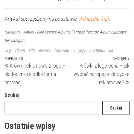
Artykuł sporządzony na podstawie:
Wikipedia (PL)
.
Kategoria
Albumy Billa Evansa
Albumy Fantasy Records
Albumy jazzowe
Bez kategorii
Tagi
album
billa
evansa
festiwalu
iii
jego
montreux
się
Nawigacja
Poprzedni
POPRZEDNI
NASTĘPNY
N
Krówki reklamowe z logo –
Krówki z logo cena – jak
wpis
wp
wpisu
skuteczna i słodka forma
wybrać najlepsze słodycze
promocji
reklamowe?
Szukaj
Szukaj
Ostatnie wpisy