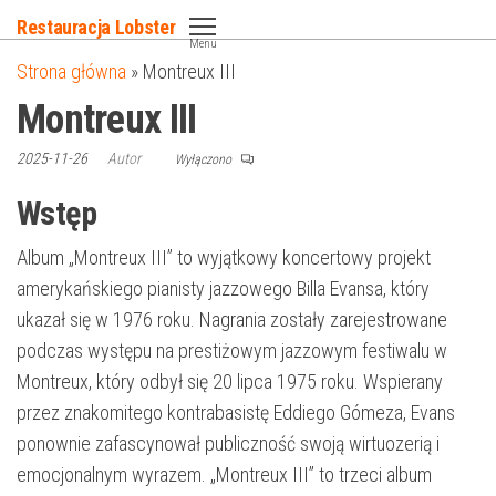
Przejdź
Restauracja Lobster
do
Menu
Strona główna
»
Montreux III
treści
Montreux III
2025-11-26
Autor
Wyłączono
Wstęp
Album „Montreux III” to wyjątkowy koncertowy projekt
amerykańskiego pianisty jazzowego Billa Evansa, który
ukazał się w 1976 roku. Nagrania zostały zarejestrowane
podczas występu na prestiżowym jazzowym festiwalu w
Montreux, który odbył się 20 lipca 1975 roku. Wspierany
przez znakomitego kontrabasistę Eddiego Gómeza, Evans
ponownie zafascynował publiczność swoją wirtuozerią i
emocjonalnym wyrazem. „Montreux III” to trzeci album