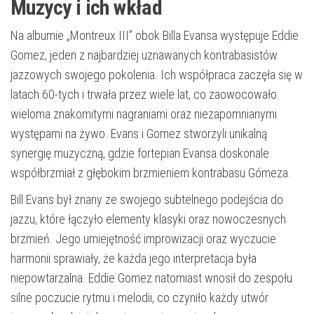
Muzycy i ich wkład
Na albumie „Montreux III” obok Billa Evansa występuje Eddie
Gomez, jeden z najbardziej uznawanych kontrabasistów
jazzowych swojego pokolenia. Ich współpraca zaczęła się w
latach 60-tych i trwała przez wiele lat, co zaowocowało
wieloma znakomitymi nagraniami oraz niezapomnianymi
występami na żywo. Evans i Gomez stworzyli unikalną
synergię muzyczną, gdzie fortepian Evansa doskonale
współbrzmiał z głębokim brzmieniem kontrabasu Gómeza.
Bill Evans był znany ze swojego subtelnego podejścia do
jazzu, które łączyło elementy klasyki oraz nowoczesnych
brzmień. Jego umiejętność improwizacji oraz wyczucie
harmonii sprawiały, że każda jego interpretacja była
niepowtarzalna. Eddie Gomez natomiast wnosił do zespołu
silne poczucie rytmu i melodii, co czyniło każdy utwór