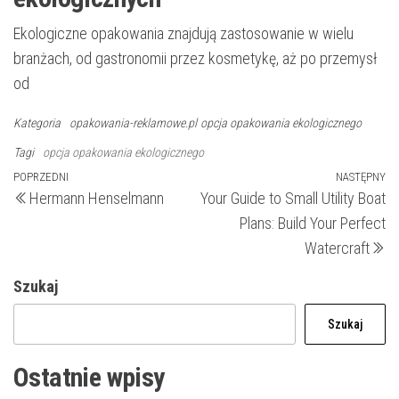
Ekologiczne opakowania znajdują zastosowanie w wielu
branżach, od gastronomii przez kosmetykę, aż po przemysł
od
Kategoria
opakowania-reklamowe.pl
opcja opakowania ekologicznego
Tagi
opcja opakowania ekologicznego
Nawigacja
Poprzedni
POPRZEDNI
NASTĘPNY
N
Hermann Henselmann
Your Guide to Small Utility Boat
wpis
wp
wpisu
Plans: Build Your Perfect
Watercraft
Szukaj
Szukaj
Ostatnie wpisy