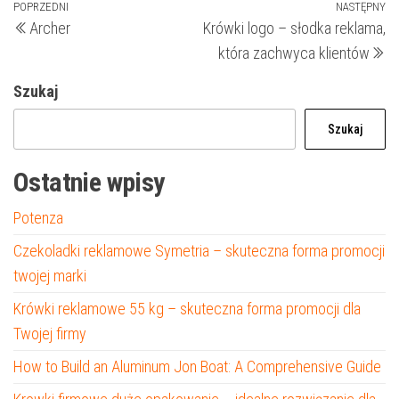
Nawigacja
Poprzedni
POPRZEDNI
NASTĘPNY
N
Archer
Krówki logo – słodka reklama,
wpis
wp
wpisu
która zachwyca klientów
Szukaj
Szukaj
Ostatnie wpisy
Potenza
Czekoladki reklamowe Symetria – skuteczna forma promocji
twojej marki
Krówki reklamowe 55 kg – skuteczna forma promocji dla
Twojej firmy
How to Build an Aluminum Jon Boat: A Comprehensive Guide