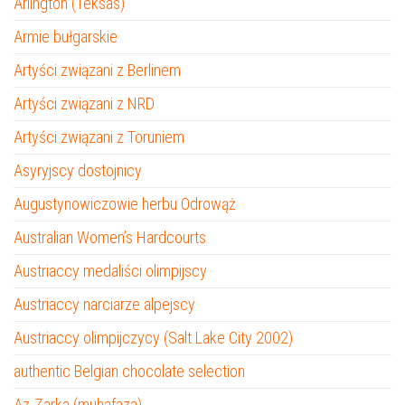
Arlington (Teksas)
Armie bułgarskie
Artyści związani z Berlinem
Artyści związani z NRD
Artyści związani z Toruniem
Asyryjscy dostojnicy
Augustynowiczowie herbu Odrowąż
Australian Women’s Hardcourts
Austriaccy medaliści olimpijscy
Austriaccy narciarze alpejscy
Austriaccy olimpijczycy (Salt Lake City 2002)
authentic Belgian chocolate selection
Az-Zarka (muhafaza)