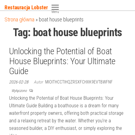
Przejdź
Restauracja Lobster
do
Menu
Strona główna
»
boat house blueprints
treści
Tag:
boat house blueprints
Unlocking the Potential of Boat
House Blueprints: Your Ultimate
Guide
2026-02-28
Autor
MIOITHCCTIHQZRSXFCHXK9EVTBWFNF
Wyłączono
Unlocking the Potential of Boat House Blueprints: Your
Ultimate Guide Building a boathouse is a dream for many
waterfront property owners, offering both practical storage
and a relaxing retreat by the water. Whether you’re a
seasoned builder, a DIY enthusiast, or simply exploring the