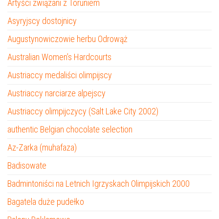
Artyści związani z Toruniem
Asyryjscy dostojnicy
Augustynowiczowie herbu Odrowąż
Australian Women’s Hardcourts
Austriaccy medaliści olimpijscy
Austriaccy narciarze alpejscy
Austriaccy olimpijczycy (Salt Lake City 2002)
authentic Belgian chocolate selection
Az-Zarka (muhafaza)
Badisowate
Badmintoniści na Letnich Igrzyskach Olimpijskich 2000
Bagatela duże pudełko