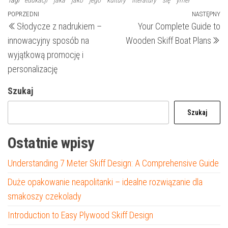
Tagi
edukacji
jaka
jako
jego
kultury
literatury
się
ymer
Nawigacja
Poprzedni
POPRZEDNI
NASTĘPNY
N
Słodycze z nadrukiem –
Your Complete Guide to
wpis
wp
wpisu
innowacyjny sposób na
Wooden Skiff Boat Plans
wyjątkową promocję i
personalizację
Szukaj
Szukaj
Ostatnie wpisy
Understanding 7 Meter Skiff Design: A Comprehensive Guide
Duże opakowanie neapolitanki – idealne rozwiązanie dla
smakoszy czekolady
Introduction to Easy Plywood Skiff Design