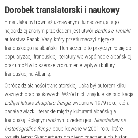
Dorobek translatorski i naukowy
Ymer Jaka był również uznawanym tłumaczem, a jego
najbardziej znanym przekładem jest utwór
Bardha e Temalit
autorstwa Pashki Vasy, który przetłumaczył z języka
francuskiego na albański. Tłumaczenie to przyczyniło się do
popularyzacji francuskiej literatury we wspólnocie albańskiej
oraz umożliwiło szersze zrozumienie wpływu kultury
francuskiej na Albanię.
Oprócz działalności translatorskiej, Jaka był autorem kilku
ważnych prac naukowych. Wśród nich znajduje się publikacja
Lidhjet letrare shqiptaro-frënge
, wydana w 1979 roku, która
badała związki literackie między kulturami albańską a
francuską. Kolejnym ważnym dziełem jest
Skënderbeu në
historiografinë frënge
, opublikowane w 2001 roku, które
rozwija temat Skanderbega oraz jego znaczenie dla historii i