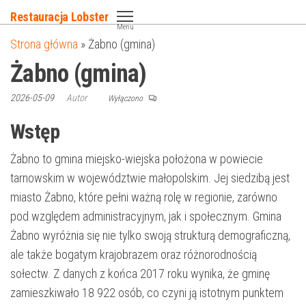
Przejdź
Restauracja Lobster
do
Menu
Strona główna
»
Żabno (gmina)
treści
Żabno (gmina)
2026-05-09
Autor
Wyłączono
Wstęp
Żabno to gmina miejsko-wiejska położona w powiecie
tarnowskim w województwie małopolskim. Jej siedzibą jest
miasto Żabno, które pełni ważną rolę w regionie, zarówno
pod względem administracyjnym, jak i społecznym. Gmina
Żabno wyróżnia się nie tylko swoją strukturą demograficzną,
ale także bogatym krajobrazem oraz różnorodnością
sołectw. Z danych z końca 2017 roku wynika, że gminę
zamieszkiwało 18 922 osób, co czyni ją istotnym punktem