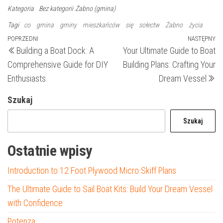
Kategoria
Bez kategorii
Żabno (gmina)
Tagi
co
gmina
gminy
mieszkańców
się
sołectw
Żabno
życia
Nawigacja
Poprzedni
POPRZEDNI
NASTĘPNY
N
Building a Boat Dock: A
Your Ultimate Guide to Boat
wpis
wp
wpisu
Comprehensive Guide for DIY
Building Plans: Crafting Your
Enthusiasts
Dream Vessel
Szukaj
Szukaj
Ostatnie wpisy
Introduction to 12 Foot Plywood Micro Skiff Plans
The Ultimate Guide to Sail Boat Kits: Build Your Dream Vessel
with Confidence
Potenza