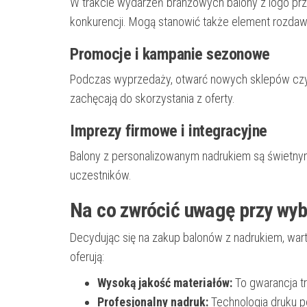
W trakcie wydarzeń branżowych balony z logo przy
konkurencji. Mogą stanowić także element rozd
Promocje i kampanie sezonowe
Podczas wyprzedaży, otwarć nowych sklepów czy s
zachęcają do skorzystania z oferty.
Imprezy firmowe i integracyjne
Balony z personalizowanym nadrukiem są świetny
uczestników.
Na co zwrócić uwagę przy wy
Decydując się na zakup balonów z nadrukiem, war
oferują:
Wysoką jakość materiałów:
To gwarancja tr
Profesjonalny nadruk:
Technologia druku p