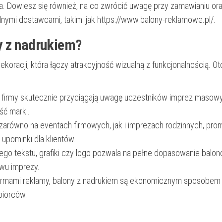
ia. Dowiesz się również, na co zwrócić uwagę przy zamawianiu ora
nymi dostawcami, takimi jak https://www.balony-reklamowe.pl/.
y z nadrukiem?
koracji, która łączy atrakcyjność wizualną z funkcjonalnością. Oto
ą firmy skutecznie przyciągają uwagę uczestników imprez masow
ść marki.
zarówno na eventach firmowych, jak i imprezach rodzinnych, pro
upominki dla klientów.
go tekstu, grafiki czy logo pozwala na pełne dopasowanie balo
wu imprezy.
ormami reklamy, balony z nadrukiem są ekonomicznym sposobem
biorców.