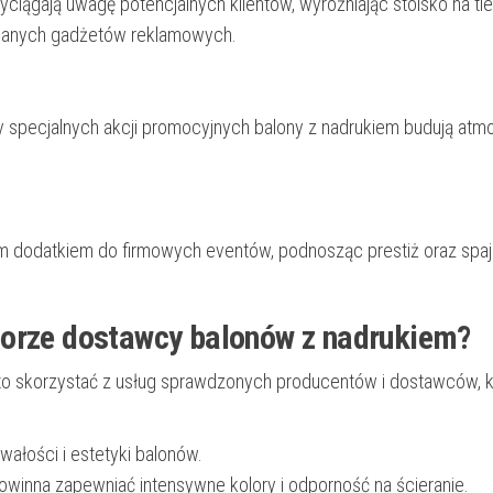
ciągają uwagę potencjalnych klientów, wyróżniając stoisko na tle
awanych gadżetów reklamowych.
pecjalnych akcji promocyjnych balony z nadrukiem budują atmo
m dodatkiem do firmowych eventów, podnosząc prestiż oraz spaj
borze dostawcy balonów z nadrukiem?
to skorzystać z usług sprawdzonych producentów i dostawców, k
wałości i estetyki balonów.
owinna zapewniać intensywne kolory i odporność na ścieranie.