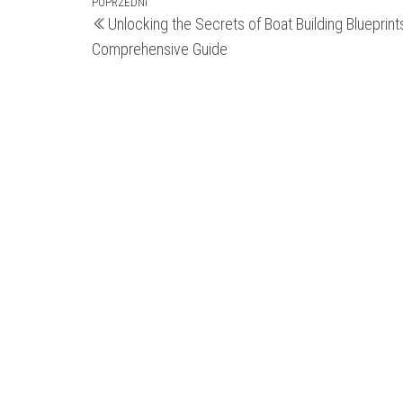
Nawigacja
Poprzedni
POPRZEDNI
Unlocking the Secrets of Boat Building Blueprint
wpis
wpisu
Comprehensive Guide