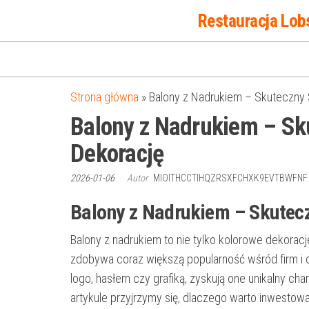
Przejdź
Restauracja Lob
do
treści
Strona główna
»
Balony z Nadrukiem – Skuteczny 
Balony z Nadrukiem – Sk
Dekorację
2026-01-06
Autor
MIOITHCCTIHQZRSXFCHXK9EVTBWFN
Balony z Nadrukiem – Skutec
Balony z nadrukiem to nie tylko kolorowe dekorac
zdobywa coraz większą popularność wśród firm i o
logo, hasłem czy grafiką, zyskują one unikalny ch
artykule przyjrzymy się, dlaczego warto inwestowa