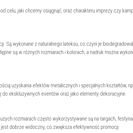
d celu, jaki chcemy osiągnąć, oraz charakteru imprezy czy kampa
ji. Są wykonane z naturalnego lateksu, co czyni je biodegradowal
stępne są w różnych rozmiarach i kolorach, a nadruk można wyko
ścią uzyskania efektów metalicznych i specjalnych kształtów, np. 
 się do ekskluzywnych eventów oraz jako elementy dekoracyjne.
 dużych rozmiarach często wykorzystywane są na targach, festyn
 jest dobrze widoczny, co zwiększa efektywność promocji.