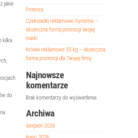
z jakie
Potenza
Czekoladki reklamowe Symetria –
skuteczna forma promocji twojej
marki
 kilka
Krówki reklamowe 55 kg – skuteczna
forma promocji dla Twojej firmy
ych,
Najnowsze
mocjach
komentarze
nów do
Brak komentarzy do wyświetlenia.
Archiwa
 na
sierpień 2026
lipiec 2026