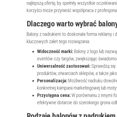
najlepszą ofertę, by spełniły wszystkie oczekiwan
korzyści może przynieść współpraca z profesjonal
Dlaczego warto wybrać balon
Balony z nadrukiem to doskonała forma reklamy i de
kluczowych zalet tego rozwiązania:
Widoczność marki:
Balony z logo lub nazw
eventów czy targów, zwiększając świadomo
Uniwersalność zastosowań:
Sprawdzą się 
produktów, otwarciach sklepów, a także jako 
Personalizacja:
Możliwość nadruku dowolne
konkretnej kampanii marketingowej lub moty
Przystępna cena:
W porównaniu z innymi f
efektywne dotarcie do szerokiego grona od
Rodzaje balonów z nadrukiem