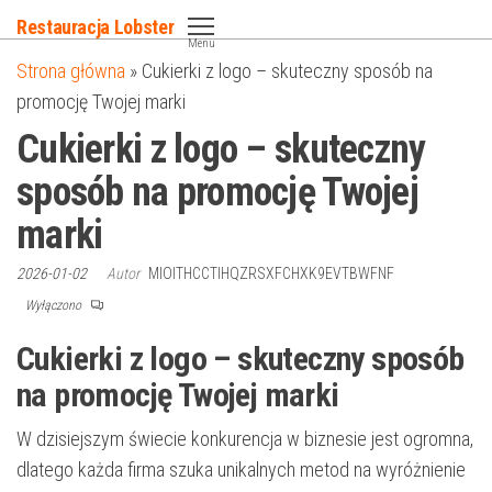
Przejdź
Restauracja Lobster
do
Menu
Strona główna
»
Cukierki z logo – skuteczny sposób na
treści
promocję Twojej marki
Cukierki z logo – skuteczny
sposób na promocję Twojej
marki
2026-01-02
Autor
MIOITHCCTIHQZRSXFCHXK9EVTBWFNF
Wyłączono
Cukierki z logo – skuteczny sposób
na promocję Twojej marki
W dzisiejszym świecie konkurencja w biznesie jest ogromna,
dlatego każda firma szuka unikalnych metod na wyróżnienie