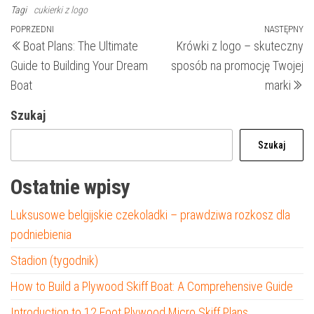
Tagi
cukierki z logo
Nawigacja
Poprzedni
POPRZEDNI
NASTĘPNY
N
Boat Plans: The Ultimate
Krówki z logo – skuteczny
wpis
wp
wpisu
Guide to Building Your Dream
sposób na promocję Twojej
Boat
marki
Szukaj
Szukaj
Ostatnie wpisy
Luksusowe belgijskie czekoladki – prawdziwa rozkosz dla
podniebienia
Stadion (tygodnik)
How to Build a Plywood Skiff Boat: A Comprehensive Guide
Introduction to 12 Foot Plywood Micro Skiff Plans