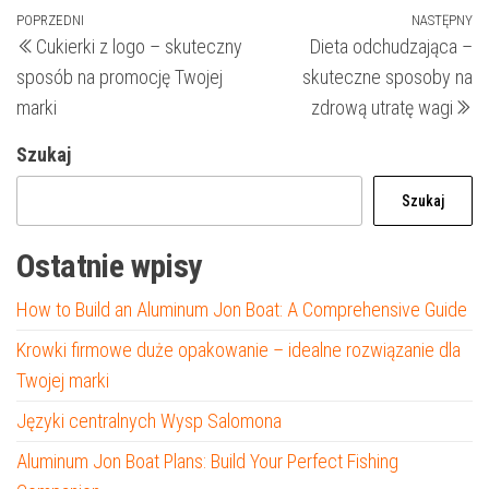
Nawigacja
Poprzedni
POPRZEDNI
NASTĘPNY
N
Cukierki z logo – skuteczny
Dieta odchudzająca –
wpis
wp
wpisu
sposób na promocję Twojej
skuteczne sposoby na
marki
zdrową utratę wagi
Szukaj
Szukaj
Ostatnie wpisy
How to Build an Aluminum Jon Boat: A Comprehensive Guide
Krowki firmowe duże opakowanie – idealne rozwiązanie dla
Twojej marki
Języki centralnych Wysp Salomona
Aluminum Jon Boat Plans: Build Your Perfect Fishing