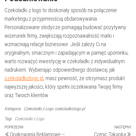
Czekoladki z logo to doskonały sposób na połączenie
marketingu z przyjemnością obdarowywania.
Personalizowane słodycze pomagają budować pozytywny
wizerunek firmy, zwiększają rozpoznawalność marki i
wzmacniają relacje biznesowe. Jeśli zależy Ci na
oryginalnym, smacznym i zapadającym w pamięć upominku,
warto rozważyć inwestycję w czekoladki z indywidualnym
nadrukiem. Wybierając odpowiedniego dostawcę, jak
czekoladkizlogo.pl
, masz pewność, że otrzymasz produkt
najwyższej jakości, który spełni oczekiwania Twojej firmy
oraz Twoich klientów.
Kategoria
Czekoladki z Logo
czekoladkizlogo.pl
Tagi
Czekoladki z Logo
Nawigacja
Poprzedni
POPRZEDNI
NASTĘPNY
N
Opakowania Reklamowe –
Comic Takaoka