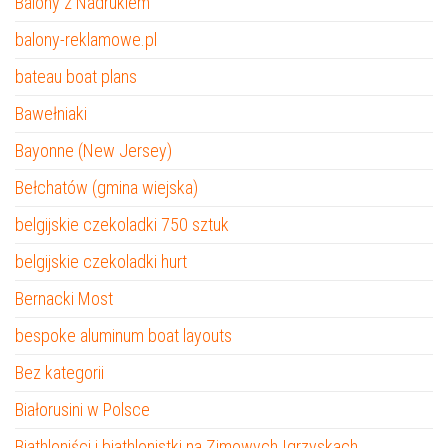
Balony z Nadrukiem
balony-reklamowe.pl
bateau boat plans
Bawełniaki
Bayonne (New Jersey)
Bełchatów (gmina wiejska)
belgijskie czekoladki 750 sztuk
belgijskie czekoladki hurt
Bernacki Most
bespoke aluminum boat layouts
Bez kategorii
Białorusini w Polsce
Biathloniści i biathlonistki na Zimowych Igrzyskach