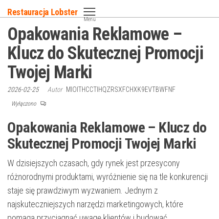
Przejdź
Restauracja Lobster
do
Menu
Opakowania Reklamowe –
treści
Klucz do Skutecznej Promocji
Twojej Marki
2026-02-25
Autor
MIOITHCCTIHQZRSXFCHXK9EVTBWFNF
Wyłączono
Opakowania Reklamowe – Klucz do
Skutecznej Promocji Twojej Marki
W dzisiejszych czasach, gdy rynek jest przesycony
różnorodnymi produktami, wyróżnienie się na tle konkurencji
staje się prawdziwym wyzwaniem. Jednym z
najskuteczniejszych narzędzi marketingowych, które
pomaga przyciągnąć uwagę klientów i budować