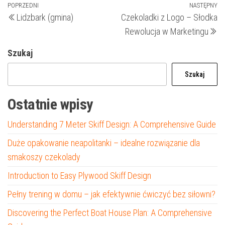
Nawigacja
Poprzedni
POPRZEDNI
NASTĘPNY
N
Lidzbark (gmina)
Czekoladki z Logo – Słodka
wpis
wp
wpisu
Rewolucja w Marketingu
Szukaj
Szukaj
Ostatnie wpisy
Understanding 7 Meter Skiff Design: A Comprehensive Guide
Duże opakowanie neapolitanki – idealne rozwiązanie dla
smakoszy czekolady
Introduction to Easy Plywood Skiff Design
Pełny trening w domu – jak efektywnie ćwiczyć bez siłowni?
Discovering the Perfect Boat House Plan: A Comprehensive