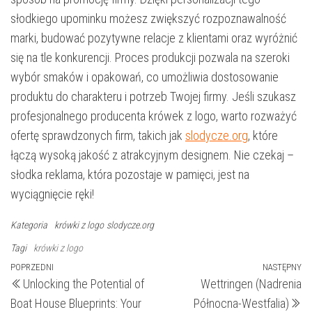
słodkiego upominku możesz zwiększyć rozpoznawalność
marki, budować pozytywne relacje z klientami oraz wyróżnić
się na tle konkurencji. Proces produkcji pozwala na szeroki
wybór smaków i opakowań, co umożliwia dostosowanie
produktu do charakteru i potrzeb Twojej firmy. Jeśli szukasz
profesjonalnego producenta krówek z logo, warto rozważyć
ofertę sprawdzonych firm, takich jak
slodycze.org
, które
łączą wysoką jakość z atrakcyjnym designem. Nie czekaj –
słodka reklama, która pozostaje w pamięci, jest na
wyciągnięcie ręki!
Kategoria
krówki z logo
slodycze.org
Tagi
krówki z logo
Nawigacja
Poprzedni
POPRZEDNI
NASTĘPNY
N
Unlocking the Potential of
Wettringen (Nadrenia
wpis
wp
wpisu
Boat House Blueprints: Your
Północna-Westfalia)