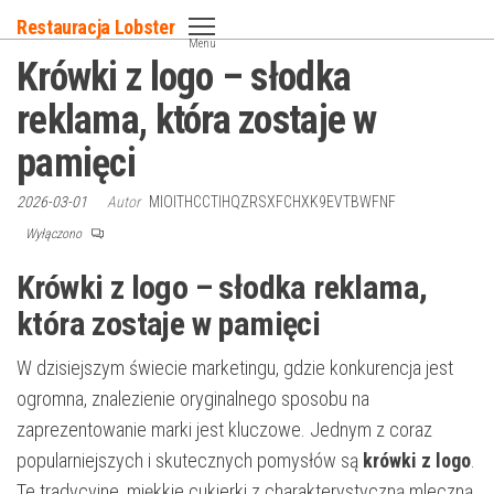
Przejdź
Restauracja Lobster
do
Menu
Krówki z logo – słodka
treści
reklama, która zostaje w
pamięci
2026-03-01
Autor
MIOITHCCTIHQZRSXFCHXK9EVTBWFNF
Wyłączono
Krówki z logo – słodka reklama,
która zostaje w pamięci
W dzisiejszym świecie marketingu, gdzie konkurencja jest
ogromna, znalezienie oryginalnego sposobu na
zaprezentowanie marki jest kluczowe. Jednym z coraz
popularniejszych i skutecznych pomysłów są
krówki z logo
.
Te tradycyjne, miękkie cukierki z charakterystyczną mleczną