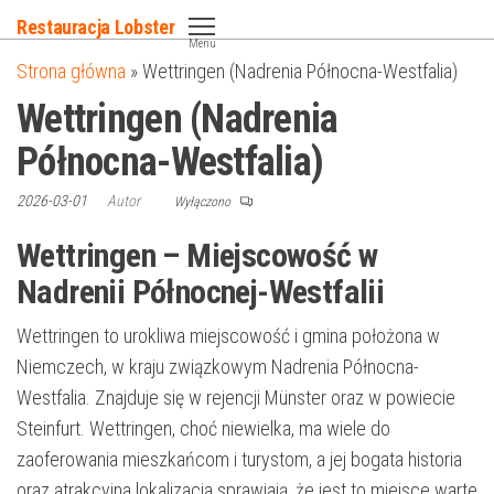
Przejdź
Restauracja Lobster
do
Menu
Strona główna
»
Wettringen (Nadrenia Północna-Westfalia)
treści
Wettringen (Nadrenia
Północna-Westfalia)
2026-03-01
Autor
Wyłączono
Wettringen – Miejscowość w
Nadrenii Północnej-Westfalii
Wettringen to urokliwa miejscowość i gmina położona w
Niemczech, w kraju związkowym Nadrenia Północna-
Westfalia. Znajduje się w rejencji Münster oraz w powiecie
Steinfurt. Wettringen, choć niewielka, ma wiele do
zaoferowania mieszkańcom i turystom, a jej bogata historia
oraz atrakcyjna lokalizacja sprawiają, że jest to miejsce warte