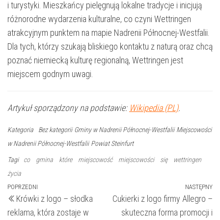
i turystyki. Mieszkańcy pielęgnują lokalne tradycje i inicjują
różnorodne wydarzenia kulturalne, co czyni Wettringen
atrakcyjnym punktem na mapie Nadrenii Północnej-Westfalii.
Dla tych, którzy szukają bliskiego kontaktu z naturą oraz chcą
poznać niemiecką kulturę regionalną, Wettringen jest
miejscem godnym uwagi.
Artykuł sporządzony na podstawie:
Wikipedia (PL)
.
Kategoria
Bez kategorii
Gminy w Nadrenii Północnej-Westfalii
Miejscowości
w Nadrenii Północnej-Westfalii
Powiat Steinfurt
Tagi
co
gmina
które
miejscowość
miejscowości
się
wettringen
życia
Nawigacja
Poprzedni
POPRZEDNI
NASTĘPNY
N
Krówki z logo – słodka
Cukierki z logo firmy Allegro –
wpis
wp
wpisu
reklama, która zostaje w
skuteczna forma promocji i