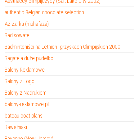
Austriaccy olimpijczycy (Salt Lake City 2002)
authentic Belgian chocolate selection
Az-Zarka (muhafaza)
Badisowate
Badmintoniści na Letnich Igrzyskach Olimpijskich 2000
Bagatela duże pudełko
Balony Reklamowe
Balony z Logo
Balony z Nadrukiem
balony-reklamowe.pl
bateau boat plans
Bawełniaki
Bayonne (New Jersey)