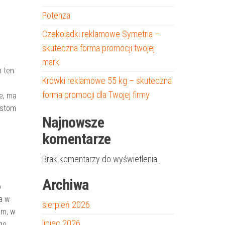
Potenza
Czekoladki reklamowe Symetria –
skuteczna forma promocji twojej
marki
n ten
Krówki reklamowe 55 kg – skuteczna
forma promocji dla Twojej firmy
ie, ma
ystom
Najnowsze
komentarze
Brak komentarzy do wyświetlenia.
Archiwa
o
a w
sierpień 2026
im, w
lipiec 2026
go