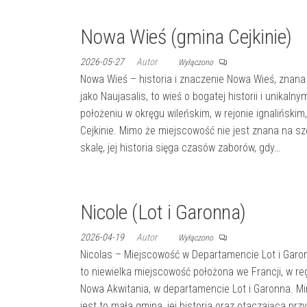
Nowa Wieś (gmina Cejkinie)
2026-05-27
Autor
Wyłączono
Nowa Wieś – historia i znaczenie Nowa Wieś, znana 
jako Naujasalis, to wieś o bogatej historii i unikalny
położeniu w okręgu wileńskim, w rejonie ignalińskim
Cejkinie. Mimo że miejscowość nie jest znana na s
skalę, jej historia sięga czasów zaborów, gdy…
Nicole (Lot i Garonna)
2026-04-19
Autor
Wyłączono
Nicolas – Miejscowość w Departamencie Lot i Garo
to niewielka miejscowość położona we Francji, w re
Nowa Akwitania, w departamencie Lot i Garonna. M
jest to mała gmina, jej historia oraz otaczająca prz