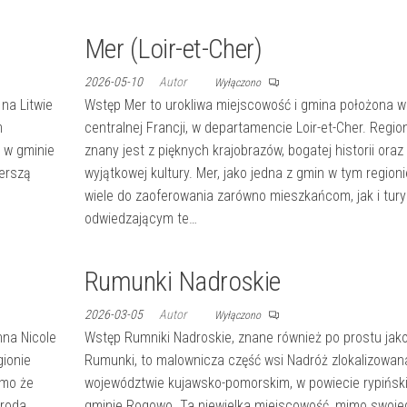
Mer (Loir-et-Cher)
2026-05-10
Autor
Wyłączono
na Litwie
Wstęp Mer to urokliwa miejscowość i gmina położona w
m
centralnej Francji, w departamencie Loir-et-Cher. Regio
, w gminie
znany jest z pięknych krajobrazów, bogatej historii oraz
zerszą
wyjątkowej kultury. Mer, jako jedna z gmin w tym region
wiele do zaoferowania zarówno mieszkańcom, jak i tur
odwiedzającym te…
Rumunki Nadroskie
2026-03-05
Autor
Wyłączono
nna Nicole
Wstęp Rumniki Nadroskie, znane również po prostu jak
gionie
Rumunki, to malownicza część wsi Nadróż zlokalizowan
imo że
województwie kujawsko-pomorskim, w powiecie rypińsk
yroda
gminie Rogowo. Ta niewielka miejscowość, mimo swoje