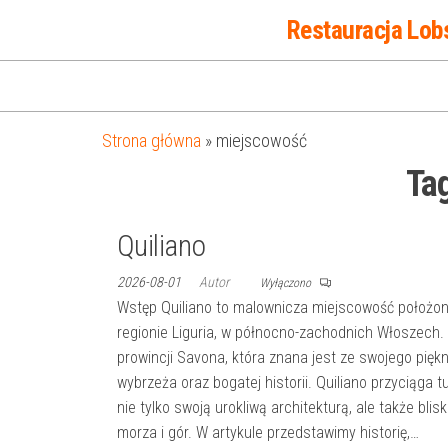
Przejdź
Restauracja Lob
do
treści
Strona główna
»
miejscowość
Ta
Quiliano
2026-08-01
Autor
Wyłączono
Wstęp Quiliano to malownicza miejscowość położo
regionie Liguria, w północno-zachodnich Włoszech.
prowincji Savona, która znana jest ze swojego pięk
wybrzeża oraz bogatej historii. Quiliano przyciąga 
nie tylko swoją urokliwą architekturą, ale także blis
morza i gór. W artykule przedstawimy historię,…