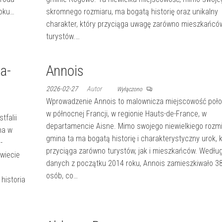
roku…
skromnego rozmiaru, ma bogatą historię oraz unikalny
charakter, który przyciąga uwagę zarówno mieszkańców,
turystów.…
a-
Annois
2026-02-27
Autor
Wyłączono
Wprowadzenie Annois to malownicza miejscowość poł
w północnej Francji, w regionie Hauts-de-France, w
tfalii
departamencie Aisne. Mimo swojego niewielkiego rozmi
na w
gmina ta ma bogatą historię i charakterystyczny urok, k
-
przyciąga zarówno turystów, jak i mieszkańców. Wedłu
owiecie
danych z początku 2014 roku, Annois zamieszkiwało 3
osób, co…
historia