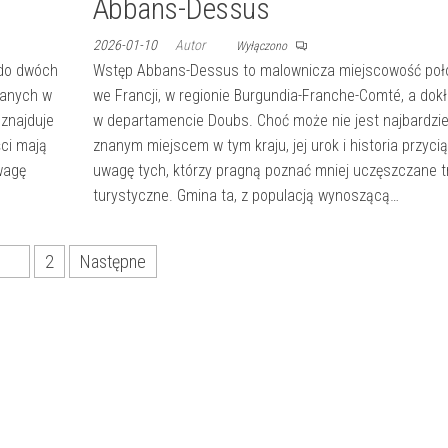
Abbans-Dessus
2026-01-10
Autor
Wyłączono
 do dwóch
Wstęp Abbans-Dessus to malownicza miejscowość poł
wanych w
we Francji, w regionie Burgundia-Franche-Comté, a dokł
znajduje
w departamencie Doubs. Choć może nie jest najbardzie
ści mają
znanym miejscem w tym kraju, jej urok i historia przyci
uwagę
uwagę tych, którzy pragną poznać mniej uczęszczane t
turystyczne. Gmina ta, z populacją wynoszącą…
1
2
Następne