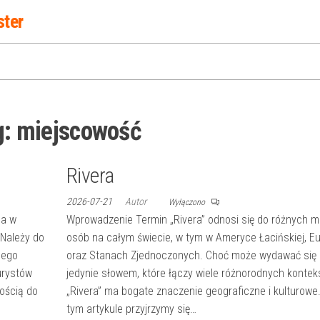
ster
g:
miejscowość
Rivera
2026-07-21
Autor
Wyłączono
na w
Wprowadzenie Termin „Rivera” odnosi się do różnych mi
 Należy do
osób na całym świecie, w tym w Ameryce Łacińskiej, Eu
nego
oraz Stanach Zjednoczonych. Choć może wydawać się
turystów
jedynie słowem, które łączy wiele różnorodnych kontek
kością do
„Rivera” ma bogate znaczenie geograficzne i kulturowe
tym artykule przyjrzymy się…